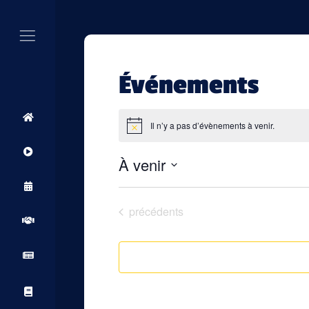
Événements
Il n’y a pas d’évènements à venir.
Notice
À venir
Sélectionnez
une
date.
Évènements
précédents